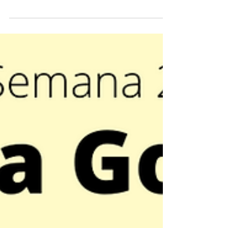
feira As entrevistas da terceira semana da
temporada 2021 começam com uma escritora
experiente,...