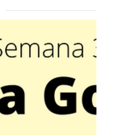
está se despedindo e, para finalizar o mês da
mulher,...