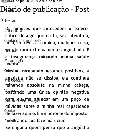
Posts
5 de jun. de 2020
2 min de leitura
Diário de publicação - Post
Moda
2
Textão
Os minutos que antecedem o parecer 
Literatura
crítico de algo que eu fiz, seja literatura, 
Cuidados com a pele
post, entrevista, comida, qualquer coisa, 
me deixam extremamente angustiada. É 
Netflix
a insegurança minando minha saúde 
Maquiagem
mental.
Cabelo
Mesmo recebendo retornos positivos, a 
angústia não se dissipa, ela continua 
Entrevistas
reinando absoluta na minha cabeça, 
Viagem
bastando uma única opinião negativa 
para eu me afundar em um poço de 
Diário de Publicação
dúvidas sobre a minha real capacidade 
Conto
de fazer aquilo. É a síndrome do impostor 
mostrando sua face mais cruel.
Poesia
Se engana quem pensa que a angústia 