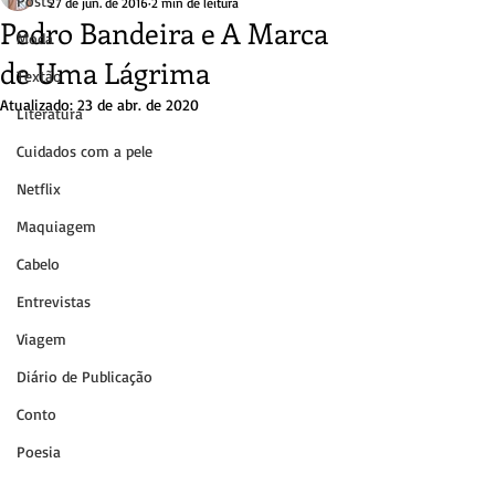
Posts
27 de jun. de 2016
2 min de leitura
Pedro Bandeira e A Marca
Moda
de Uma Lágrima
Textão
Atualizado:
23 de abr. de 2020
Literatura
Cuidados com a pele
Netflix
Maquiagem
Cabelo
Entrevistas
Viagem
Diário de Publicação
Conto
Poesia