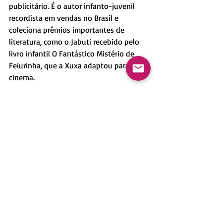
publicitário. É o autor infanto-juvenil 
recordista em vendas no Brasil e 
coleciona prêmios importantes de 
literatura, como o Jabuti recebido pelo 
livro infantil O Fantástico Mistério de 
Feiurinha, que a Xuxa adaptou para o 
cinema.
 Os Karas é a série mais famosa do autor 
e conta com 6 livros:
A Droga da Obediência - 1984
Pântano de Sangue - 1987
Anjo da Morte - 1988
A Droga do Amor - 1994