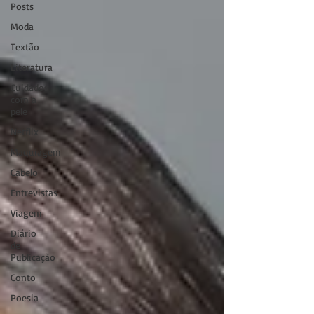
Posts
Moda
Textão
Literatura
Cuidados
com a
pele
Netflix
Maquiagem
Cabelo
Entrevistas
Viagem
Diário
de
Publicação
Conto
Poesia