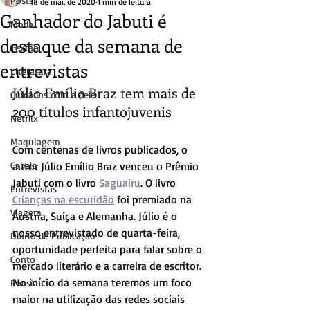
Posts
18 de mai. de 2020
1 min de leitura
Ganhador do Jabuti é
Moda
destaque da semana de
Textão
entrevistas
Literatura
Júlio Emílio Braz tem mais de 
Cuidados com a pele
200 títulos infantojuvenis
Netflix
Maquiagem
Com centenas de livros publicados, o 
Cabelo
autor Júlio Emílio Braz venceu o Prêmio 
Jabuti com o livro 
Saguairu
.
 O livro 
Entrevistas
Crianças na escuridão
 foi premiado na 
Viagem
Áustria, Suíça e Alemanha. 
Júlio é o 
nosso entrevistado de quarta-feira, 
Diário de Publicação
oportunidade perfeita para falar sobre o 
Conto
mercado literário e a carreira de escritor. 
No início da semana teremos um foco 
Poesia
maior na utilização das redes sociais 