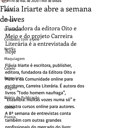
Posts
11 de mai. de 2020
1 min de leitura
Flávia Iriarte abre a semana
Moda
de lives
Textão
Fundadora da editora Oito e 
Literatura
Meio e do projeto Carreira 
Cuidados com a pele
Literária é a entrevistada de 
Netflix
hoje
Maquiagem
Flávia Iriarte é escritora, publisher, 
Cabelo
editora, fundadora da Editora Oito e 
Entrevistas
Meio e da Comunidade 
online para 
escritores, Carreira Literária. É autora dos 
Viagem
livros "
Todo homem naufraga", 
Diário de Publicação
"Elizandra: muitas vozes numa só" e 
ministra cursos online para autores.
Conto
A 8ª semana de entrevistas conta 
Poesia
também com outras grandes 
profissionais do mercado do livro: