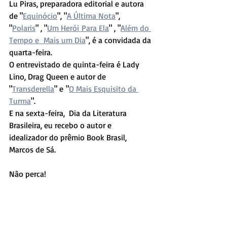
Lu Piras, preparadora editorial e autora 
de "
Equinócio
", "
A Última Nota
", 
"
Polaris
" , "
Um Herói Para Ela
" , "
Além do 
Tempo e  Mais um Dia
", é a convidada da 
quarta-feira.
O entrevistado de quinta-feira é Lady 
Lino, Drag Queen e autor de 
"
Transderella
" e "
O Mais Esquisito da 
Turma
".
E na sexta-feira,  Dia da Literatura 
Brasileira, eu recebo o autor e 
idealizador do prêmio Book Brasil, 
Marcos de Sá.
Não perca!