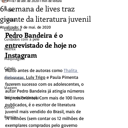
Posts
27 de abr. de 2020
1 min de leitura
6ª semana de lives traz
Moda
gigante da literatura juvenil
Textão
Atualizado:
9 de mai. de 2020
Literatura
Pedro Bandeira é o 
Cuidados com a pele
entrevistado de hoje no 
Netflix
Instagram
Maquiagem
Cabelo
Muito antes de autoras como 
Thalita 
Rebouças
, Luly Trigo
 e Paula Pimenta 
Entrevistas
fazerem sucesso com os adolescentes, o 
Viagem
autor Pedro Bandeira já atingia números 
Diário de Publicação
impressionantes. Com mais de 100 livros 
publicados, é o escritor de literatura 
Conto
juvenil mais vendido do Brasil, mais de 
Poesia
14 milhões (sem contar os 12 milhões de 
exemplares comprados pelo governo 